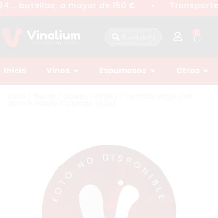
4... botellas, o mayor de 150 €
Transporte 
●
0
Inicio
Vinos
Espumosos
Otros
Inicio
/
Tienda
/
Licores
/
Whisky
/ Tomatin Single Malt
Scotch Whisky Cù Bocan (0.2 L)