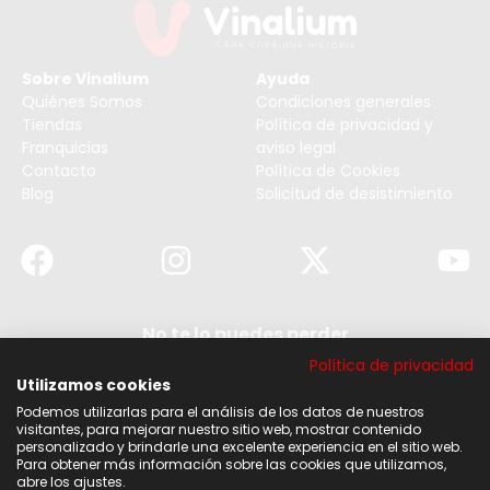
Sobre Vinalium
Ayuda
Quiénes Somos
Condiciones generales
Tiendas
Política de privacidad y
Franquicias
aviso legal
Contacto
Política de Cookies
Blog
Solicitud de desistimiento
No te lo puedes perder
Suscribirse a nuestra newsletter y no te pierdas
Política de privacidad
ninguna de nuestras noticias, ofertas y
descuentos.
Utilizamos cookies
Podemos utilizarlas para el análisis de los datos de nuestros
Acepto los términos y condiciones
visitantes, para mejorar nuestro sitio web, mostrar contenido
personalizado y brindarle una excelente experiencia en el sitio web.
Para obtener más información sobre las cookies que utilizamos,
Suscribirse
abre los ajustes.