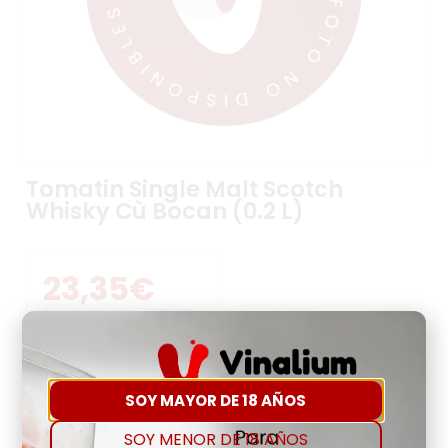
Tomatin Single Malt Scotch
Whisky Cù Bocan (0.2 L)
23,35
€
Precio Por Litro:
116,75
€
-
+
SOY MAYOR DE 18 AÑOS
SOY MENOR DE 18 AÑOS
Comprar
Agregar a favoritos