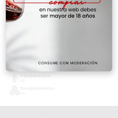
Hay Existencias
Detalles
Denominación de Origen
WHISKY ESCOCIA-HIGHLANDS
Tipo de Uva
NA
Añada
NA
Temperatura
NA
Envejecimiento
NA