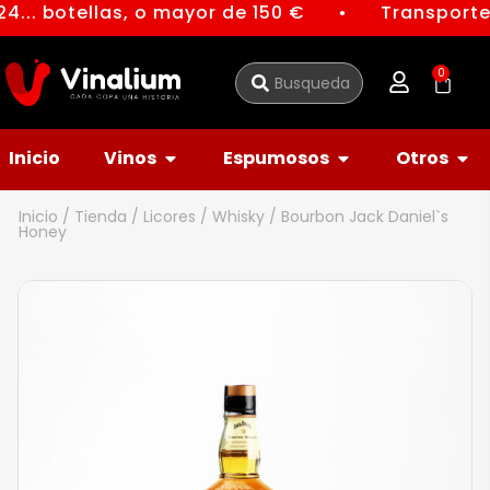
4... botellas, o mayor de 150 €
Transporte 
●
0
Inicio
Vinos
Espumosos
Otros
Inicio
/
Tienda
/
Licores
/
Whisky
/ Bourbon Jack Daniel`s
Honey