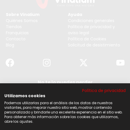
Sobre Vinalium
Ayuda
Quiénes Somos
Condiciones generales
Tiendas
Política de privacidad y
Franquicias
aviso legal
Contacto
Política de Cookies
Blog
Solicitud de desistimiento
No te lo puedes perder
Suscribirse a nuestra newsletter y no te pierdas
Política de privacidad
ninguna de nuestras noticias, ofertas y
descuentos.
Utilizamos cookies
Podemos utilizarlas para el análisis de los datos de nuestros
Acepto los términos y condiciones
visitantes, para mejorar nuestro sitio web, mostrar contenido
personalizado y brindarle una excelente experiencia en el sitio web.
Para obtener más información sobre las cookies que utilizamos,
Suscribirse
abre los ajustes.