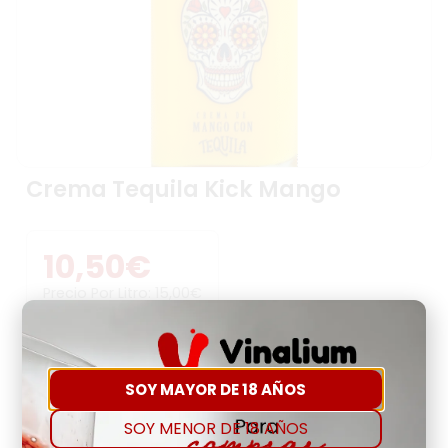
Crema Tequila Kick Mango
10,50
€
Precio Por Litro:
15,00
€
-
+
SOY MAYOR DE 18 AÑOS
Comprar
Agregar a favoritos
SOY MENOR DE 18 AÑOS