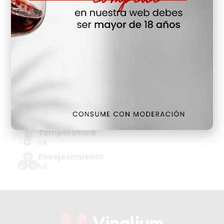
Hay Existencias
Detalles
Denominación de Origen
LICORES Y CREMAS
Tipo de Uva
NA
Añada
NA
Temperatura
NA
Envejecimiento
NA