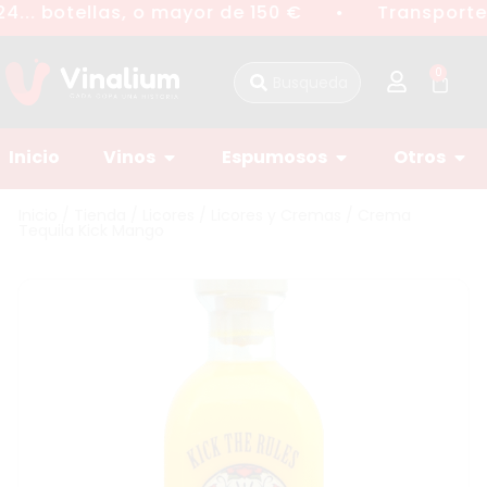
4... botellas, o mayor de 150 €
Transporte 
●
0
Inicio
Vinos
Espumosos
Otros
Inicio
/
Tienda
/
Licores
/
Licores y Cremas
/ Crema
Tequila Kick Mango