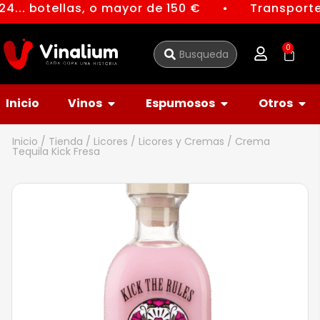
4... botellas, o mayor de 150 €
Transporte 
●
0
Inicio
Vinos
Espumosos
Otros
Inicio
/
Tienda
/
Licores
/
Licores y Cremas
/ Crema
Tequila Kick Fresa