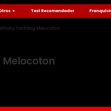
Otros
Test Recomendador
Franquíci
 Whisky Yachting Melocoton
g Melocoton