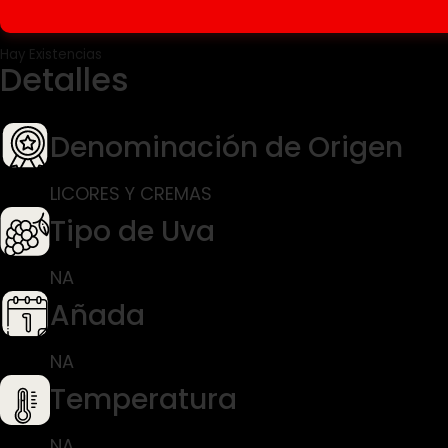
Hay Existencias
Detalles
Denominación de Origen
LICORES Y CREMAS
Tipo de Uva
NA
Añada
NA
Temperatura
NA