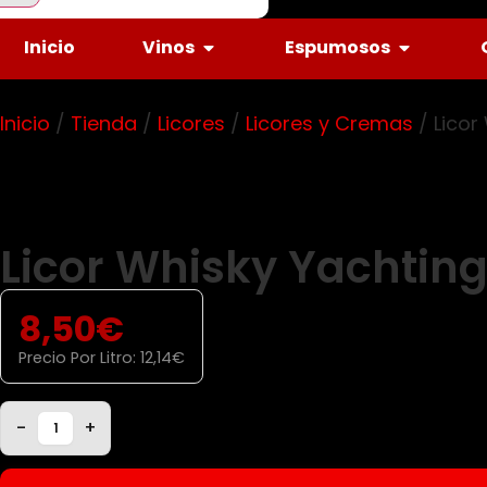
Inicio
Vinos
Espumosos
Inicio
/
Tienda
/
Licores
/
Licores y Cremas
/ Licor
Licor Whisky Yachtin
8,50
€
Precio Por Litro:
12,14
€
-
+