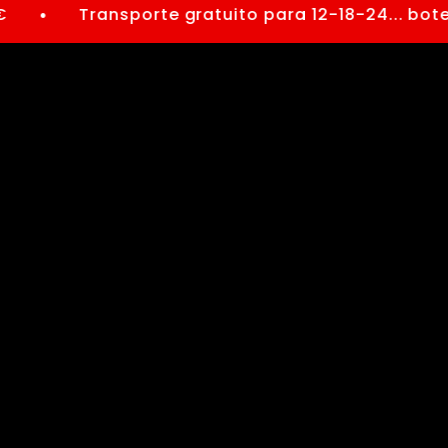
Transporte gratuito para 12-18-24... botell
●