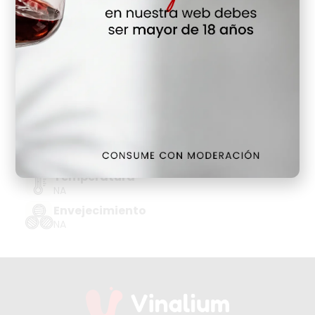
Hay Existencias
Detalles
Denominación de Origen
LICORES Y CREMAS
Tipo de Uva
NA
Añada
NA
Temperatura
NA
Envejecimiento
NA