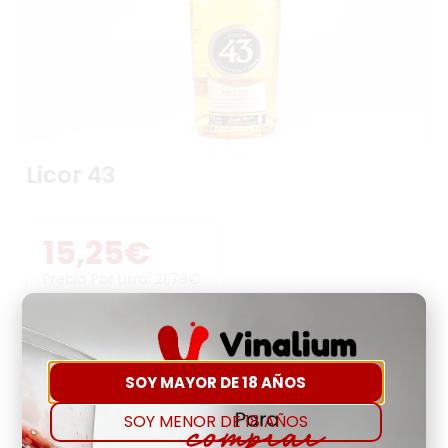
Licor 43
15,25
€
Precio Por Litro:
21,79
€
-
+
SOY MAYOR DE 18 AÑOS
Comprar
Agregar a favoritos
SOY MENOR DE 18 AÑOS