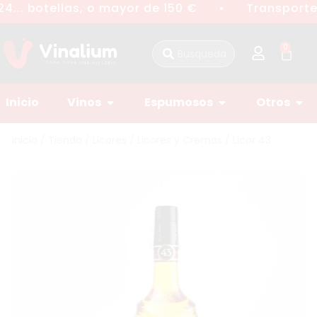
4... botellas, o mayor de 150 €
Transporte 
●
0
Inicio
Vinos
Espumosos
Otros
Inicio
/
Tienda
/
Licores
/
Licores y Cremas
/ Licor 43