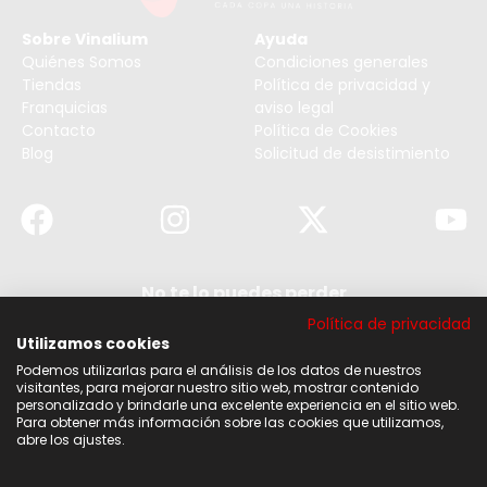
Sobre Vinalium
Ayuda
Quiénes Somos
Condiciones generales
Tiendas
Política de privacidad y
Franquicias
aviso legal
Contacto
Política de Cookies
Blog
Solicitud de desistimiento
No te lo puedes perder
Suscribirse a nuestra newsletter y no te pierdas
Política de privacidad
ninguna de nuestras noticias, ofertas y
descuentos.
Utilizamos cookies
Podemos utilizarlas para el análisis de los datos de nuestros
Acepto los términos y condiciones
visitantes, para mejorar nuestro sitio web, mostrar contenido
personalizado y brindarle una excelente experiencia en el sitio web.
Para obtener más información sobre las cookies que utilizamos,
Suscribirse
abre los ajustes.