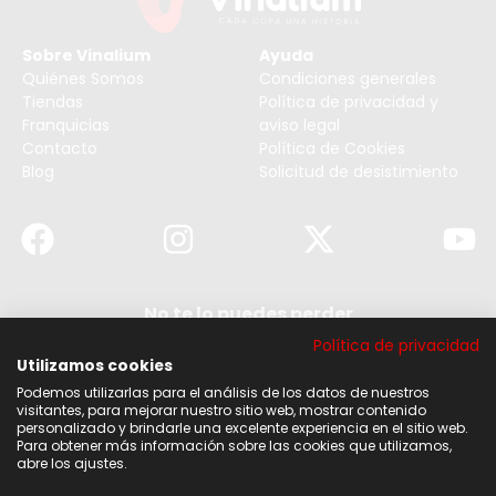
Sobre Vinalium
Ayuda
Quiénes Somos
Condiciones generales
Tiendas
Política de privacidad y
Franquicias
aviso legal
Contacto
Política de Cookies
Blog
Solicitud de desistimiento
No te lo puedes perder
Suscribirse a nuestra newsletter y no te pierdas
Política de privacidad
ninguna de nuestras noticias, ofertas y
descuentos.
Utilizamos cookies
Podemos utilizarlas para el análisis de los datos de nuestros
Acepto los términos y condiciones
visitantes, para mejorar nuestro sitio web, mostrar contenido
personalizado y brindarle una excelente experiencia en el sitio web.
Para obtener más información sobre las cookies que utilizamos,
Suscribirse
abre los ajustes.