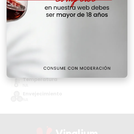
Hay Existencias
Detalles
Denominación de Origen
RATAFIA
Tipo de Uva
NA
Añada
NA
Temperatura
NA
Envejecimiento
NA