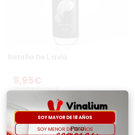
Ratafia De L`avia
9,95
€
Precio Por Litro:
14,21
€
-
+
SOY MAYOR DE 18 AÑOS
Comprar
Agregar a favoritos
SOY MENOR DE 18 AÑOS