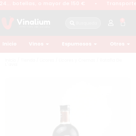
4... botellas, o mayor de 150 €
Transporte 
●
0
Inicio
Vinos
Espumosos
Otros
Inicio
/
Tienda
/
Licores
/
Licores y Cremas
/ Ratafia De
L`avia