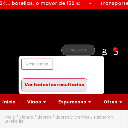
4... botellas, o mayor de 150 €
Transporte 
●
0
Resultados
Ver todos los resultados
Inicio
Vinos
Espumosos
Otros
Inicio
/
Tienda
/
Licores
/
Licores y Cremas
/ Pacharan
Etxeko 1Lt