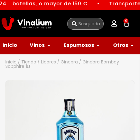
4... botellas, o mayor de 150 €
Transporte 
●
0
Inicio
Vinos
Espumosos
Otros
Inicio
/
Tienda
/
Licores
/
Ginebra
/ Ginebra Bombay
Sapphire 1Lt