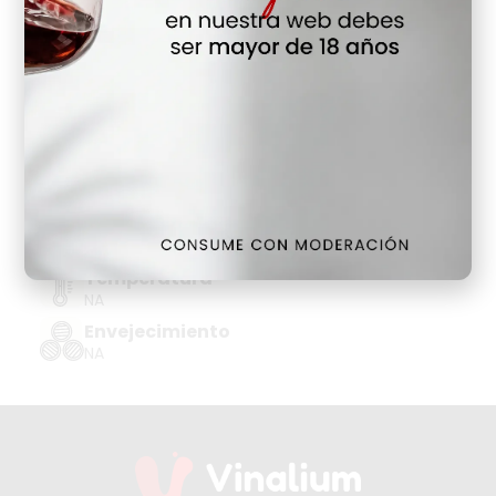
Hay Existencias
Detalles
Denominación de Origen
LICORES SIN ALCOHOL
Tipo de Uva
NA
Añada
NA
Temperatura
NA
Envejecimiento
NA