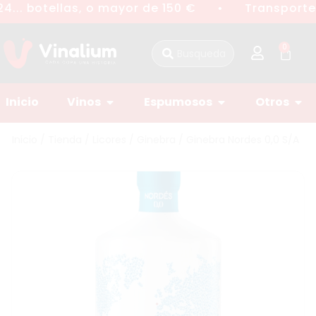
4... botellas, o mayor de 150 €
Transporte 
●
0
Inicio
Vinos
Espumosos
Otros
Inicio
/
Tienda
/
Licores
/
Ginebra
/ Ginebra Nordes 0,0 S/A