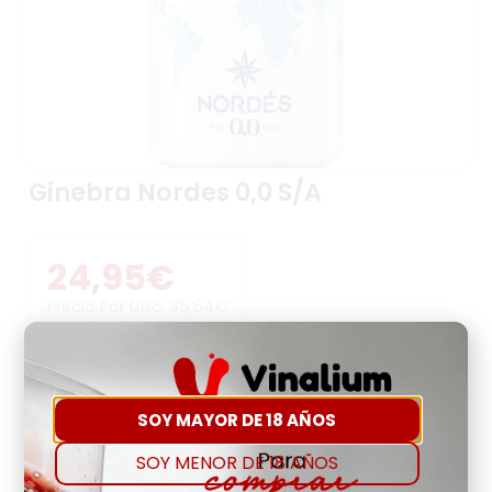
Ginebra Nordes 0,0 S/A
24,95
€
Precio Por Litro:
35,64
€
-
+
SOY MAYOR DE 18 AÑOS
Comprar
Agregar a favoritos
SOY MENOR DE 18 AÑOS