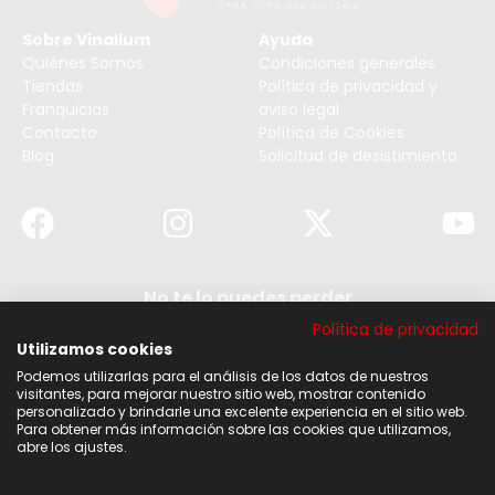
Sobre Vinalium
Ayuda
Quiénes Somos
Condiciones generales
Tiendas
Política de privacidad y
Franquicias
aviso legal
Contacto
Política de Cookies
Blog
Solicitud de desistimiento
No te lo puedes perder
Suscribirse a nuestra newsletter y no te pierdas
Política de privacidad
ninguna de nuestras noticias, ofertas y
descuentos.
Utilizamos cookies
Podemos utilizarlas para el análisis de los datos de nuestros
Acepto los términos y condiciones
visitantes, para mejorar nuestro sitio web, mostrar contenido
personalizado y brindarle una excelente experiencia en el sitio web.
Para obtener más información sobre las cookies que utilizamos,
Suscribirse
abre los ajustes.