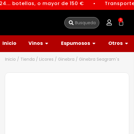
4... botellas, o mayor de 150 €
Transporte 
●
0
Inicio
Vinos
Espumosos
Otros
Inicio
/
Tienda
/
Licores
/
Ginebra
/ Ginebra Seagram`s