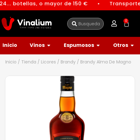
4... botellas, o mayor de 150 €
Transporte 
●
0
Inicio
Vinos
Espumosos
Otros
Inicio
/
Tienda
/
Licores
/
Brandy
/ Brandy Alma De Magno