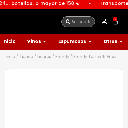
4... botellas, o mayor de 150 €
Transporte 
●
0
Inicio
Vinos
Espumosos
Otros
Inicio
/
Tienda
/
Licores
/
Brandy
/ Brandy Torres 15 Años