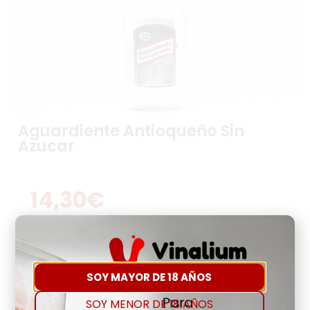
Aguardiente Antioqueño Sin
Azucar
14,30
€
Precio Por Litro:
20,43
€
-
+
SOY MAYOR DE 18 AÑOS
SOY MENOR DE 18 AÑOS
Comprar
Agregar a favoritos