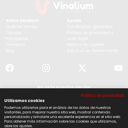
Sobre Vinalium
Ayuda
Quiénes Somos
Condiciones generales
Tiendas
Política de privacidad y
Franquicias
aviso legal
Contacto
Política de Cookies
Blog
Solicitud de desistimiento
No te lo puedes perder
Suscribirse a nuestra newsletter y no te pierdas
Política de privacidad
ninguna de nuestras noticias, ofertas y
descuentos.
Utilizamos cookies
Podemos utilizarlas para el análisis de los datos de nuestros
Acepto los términos y condiciones
visitantes, para mejorar nuestro sitio web, mostrar contenido
personalizado y brindarle una excelente experiencia en el sitio web.
Para obtener más información sobre las cookies que utilizamos,
Suscribirse
abre los ajustes.