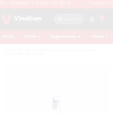
4... botellas, o mayor de 150 €
Transporte 
●
0
Inicio
Vinos
Espumosos
Otros
Inicio
/
Tienda
/
Licores
/
Aguardiente
/ Aguardiente
Antioqueño Sin Azucar