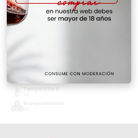
Hay Existencias
Detalles
Denominación de Origen
AGUARDIENTE/ORUJO
Tipo de Uva
NA
Añada
NA
Temperatura
NA
Envejecimiento
NA