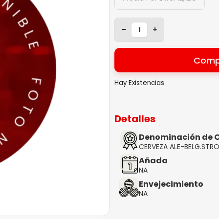
-
+
Comp
Hay Existencias
Detalles
Denominación de O
CERVEZA ALE-BELG.STR
Añada
NA
Envejecimiento
NA