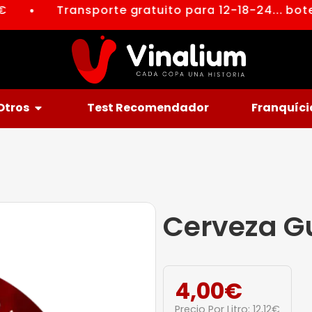
Transporte gratuito para 12-18-24... botel
●
Otros
Test Recomendador
Franquíci
Cerveza G
4,00
€
Precio Por Litro:
12,12
€