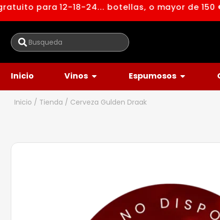
tuito para 12-18-24... botellas, o mayor de 150 €
Inicio
Vinos
Espumosos
Inicio
/
Tienda
/ Cerveza Gulden Draak