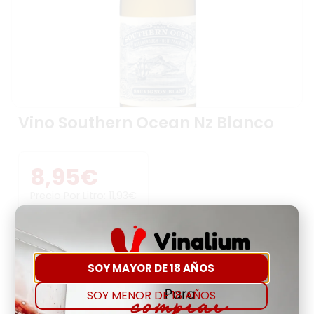
Vino Southern Ocean Nz Blanco
8,95
€
Precio Por Litro:
11,93
€
-
+
SOY MAYOR DE 18 AÑOS
Comprar
Agregar a favoritos
SOY MENOR DE 18 AÑOS