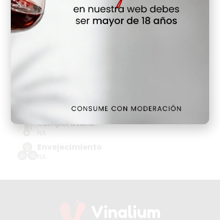
Hay Existencias
Detalles
Denominación de Origen
NEW ZEALAND
Tipo de Uva
SAUVIGNON BLANC
Añada
2025
Temperatura
NA
Envejecimiento
NA