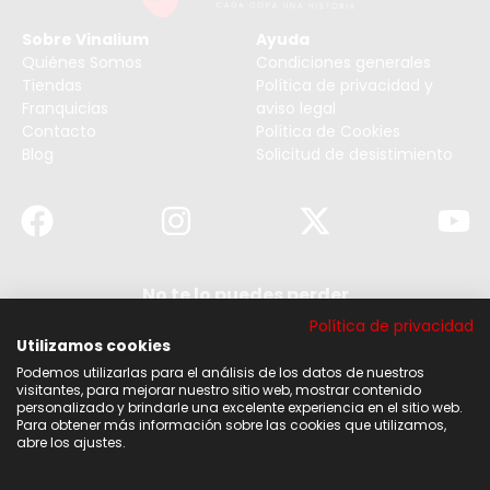
Sobre Vinalium
Ayuda
Quiénes Somos
Condiciones generales
Tiendas
Política de privacidad y
Franquicias
aviso legal
Contacto
Política de Cookies
Blog
Solicitud de desistimiento
No te lo puedes perder
Suscribirse a nuestra newsletter y no te pierdas
Política de privacidad
ninguna de nuestras noticias, ofertas y
descuentos.
Utilizamos cookies
Podemos utilizarlas para el análisis de los datos de nuestros
Acepto los términos y condiciones
visitantes, para mejorar nuestro sitio web, mostrar contenido
personalizado y brindarle una excelente experiencia en el sitio web.
Para obtener más información sobre las cookies que utilizamos,
Suscribirse
abre los ajustes.