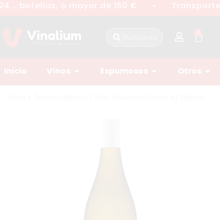
4... botellas, o mayor de 150 €
Transporte 
●
0
Inicio
Vinos
Espumosos
Otros
Inicio
/
Tienda
/
Blanco
/ Vino Southern Ocean Nz Blanco