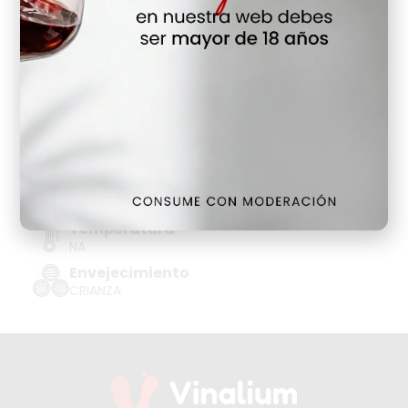
Hay Existencias
Detalles
Denominación de Origen
ARGENTINA
Tipo de Uva
SEMILLON BLANC
Añada
2022
Temperatura
NA
Envejecimiento
CRIANZA