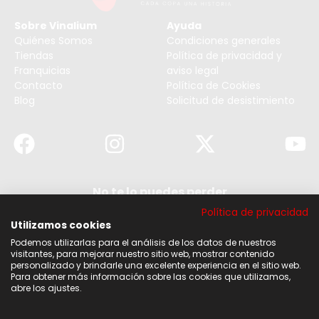
Sobre Vinalium
Ayuda
Quiénes Somos
Condiciones generales
Tiendas
Política de privacidad y
Franquicias
aviso legal
Contacto
Política de Cookies
Blog
Solicitud de desistimiento
No te lo puedes perder
Suscribirse a nuestra newsletter y no te pierdas
Política de privacidad
ninguna de nuestras noticias, ofertas y
descuentos.
Utilizamos cookies
Podemos utilizarlas para el análisis de los datos de nuestros
Acepto los términos y condiciones
visitantes, para mejorar nuestro sitio web, mostrar contenido
personalizado y brindarle una excelente experiencia en el sitio web.
Para obtener más información sobre las cookies que utilizamos,
Suscribirse
abre los ajustes.