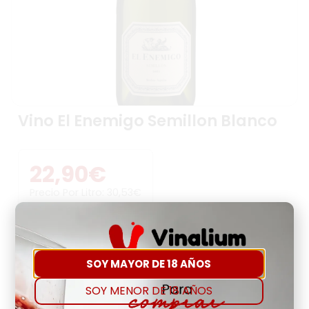
Vino El Enemigo Semillon Blanco
22,90
€
Precio Por Litro:
30,53
€
-
+
SOY MAYOR DE 18 AÑOS
Comprar
Agregar a favoritos
SOY MENOR DE 18 AÑOS