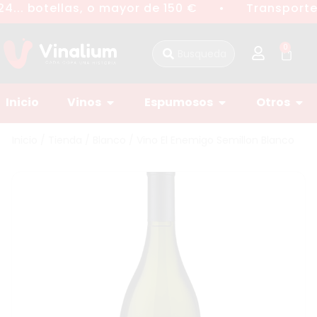
4... botellas, o mayor de 150 €
Transporte 
●
0
Inicio
Vinos
Espumosos
Otros
Inicio
/
Tienda
/
Blanco
/ Vino El Enemigo Semillon Blanco