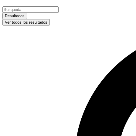
Resultados
Ver todos los resultados