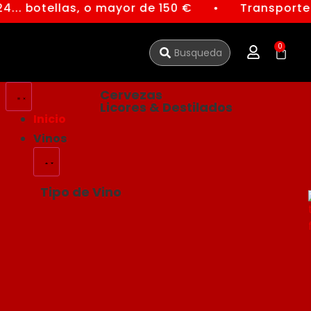
4... botellas, o mayor de 150 €
Transporte 
●
0
Cervezas
Licores & Destilados
Inicio
Vinos
Tipo de Vino