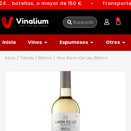
4... botellas, o mayor de 150 €
Transporte 
●
0
Inicio
Vinos
Espumosos
Otros
Inicio
/
Tienda
/
Blanco
/ Vino Baron De Ley Blanco