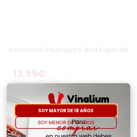
Vermouth Padro&Co Rva Especial
13,95
€
Precio Por Litro:
18,60
€
-
+
SOY MAYOR DE 18 AÑOS
Comprar
Agregar a favoritos
SOY MENOR DE 18 AÑOS
Hay Existencias