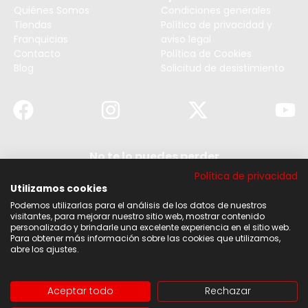
Quiénes Somos
Condiciones generales
Tiendas
Política de privacidad y
Franquicias
aviso legal
Contacto
Política de Cookies
Blog
Solicitud de desistimiento
No te lo puedes perder
Suscribirse a nuestra newsletter y no te pierdas
Política de privacidad
ninguna de nuestras noticias, ofertas y
descuentos.
Utilizamos cookies
Podemos utilizarlas para el análisis de los datos de nuestros
Acepto los términos y condiciones
visitantes, para mejorar nuestro sitio web, mostrar contenido
personalizado y brindarle una excelente experiencia en el sitio web.
Para obtener más información sobre las cookies que utilizamos,
Suscribirse
abre los ajustes.
Aceptar todo
Rechazar