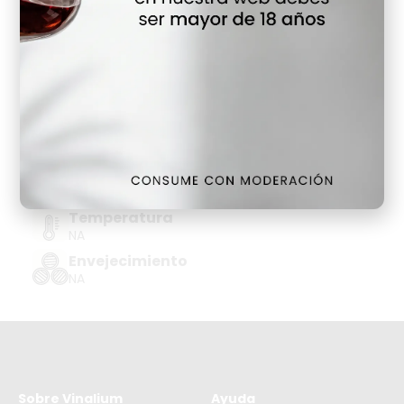
Detalles
Denominación de Origen
VERMOUTH
Tipo de Uva
NA
Añada
NA
Temperatura
NA
Envejecimiento
NA
Sobre Vinalium
Ayuda