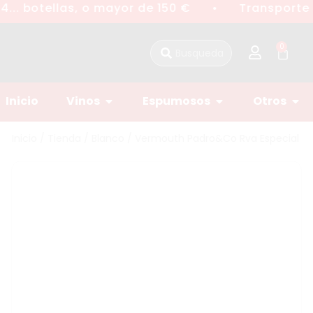
... botellas, o mayor de 150 €
Transporte g
●
0
Inicio
Vinos
Espumosos
Otros
Inicio
/
Tienda
/
Blanco
/ Vermouth Padro&Co Rva Especial