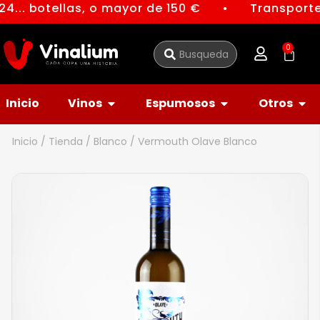
4... botellas, o mayor de 150 €
Transporte 
●
0
Inicio
Vinos
Espumosos
Otros
Inicio
/
Tienda
/
Blanco
/ Vermouth Olave Blanco