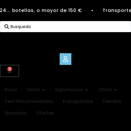
4... botellas, o mayor de 150 €
Transporte 
●
0
Inicio
Vinos
Espumosos
Otros
Test Recomendador
Franquíciate
Tiendas
Nosotros
Ofertas