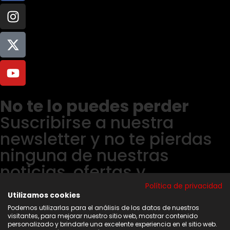
No te lo puedes perder
Suscribirse a nuestra
newsletter y no te pierdas
ninguna de nuestras
noticias, ofertas y
descuentos.
Política de privacidad
Utilizamos cookies
Acepto los términos y condiciones
Podemos utilizarlas para el análisis de los datos de nuestros
visitantes, para mejorar nuestro sitio web, mostrar contenido
Suscribirse
personalizado y brindarle una excelente experiencia en el sitio web.