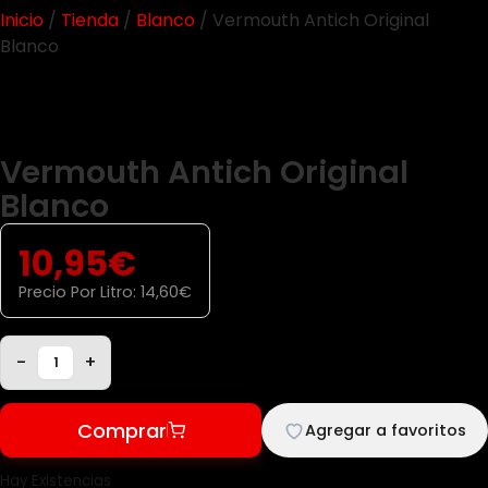
Inicio
/
Tienda
/
Blanco
/ Vermouth Antich Original
Blanco
Vermouth Antich Original
Blanco
10,95
€
Precio Por Litro:
14,60
€
-
+
Comprar
Agregar a favoritos
Hay Existencias