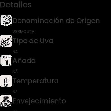
Detalles
Denominación de Origen
VERMOUTH
Tipo de Uva
NA
Añada
NA
Temperatura
NA
Envejecimiento