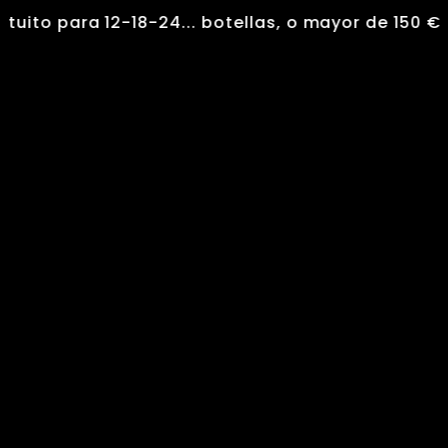
Ir
 para 12-18-24... botellas, o mayor de 150 €
●
al
Search
contenido
...