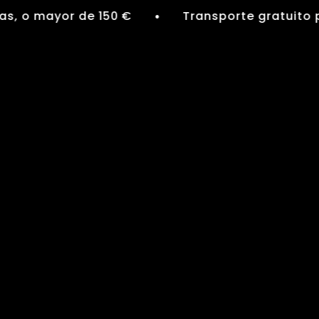
o mayor de 150 €
Transporte gratuito para 1
●