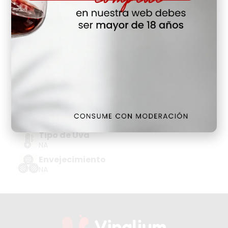
Hay Existencias
Detalles
Denominación de Origen
HUNGRIA
Tipo de Uva
FURMINT, HARSLEVELU
Añada
2017
Tipo de Uva
NA
Envejecimiento
NA