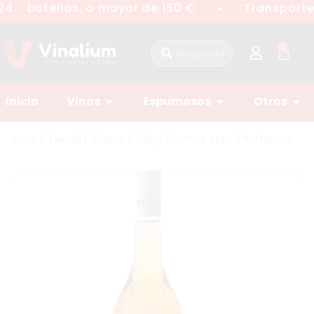
4... botellas, o mayor de 150 €
Transporte 
●
0
Inicio
Vinos
Espumosos
Otros
Inicio
/
Tienda
/
Blanco
/ Tokaji Oremus Aszu 6 Puttonyos