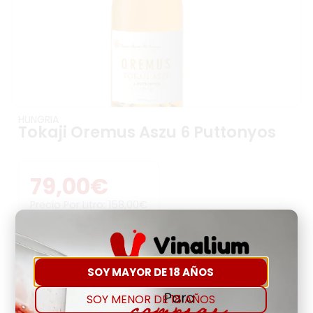
HUNGRIA
Tokaji Oremus Aszu 6 Puttonyos
79,00
€
Precio Por Litro:
158,00
€
-
+
SOY MAYOR DE 18 AÑOS
Comprar
Agregar a favoritos
SOY MENOR DE 18 AÑOS