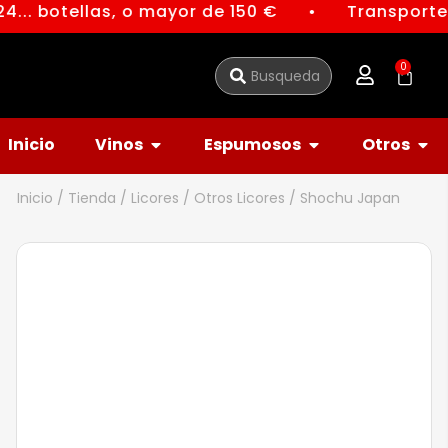
4... botellas, o mayor de 150 €
Transporte 
●
0
Inicio
Vinos
Espumosos
Otros
Inicio
/
Tienda
/
Licores
/
Otros Licores
/ Shochu Japan