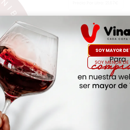
Precio Por Litro:
21,67
€
-
+
Comp
SOY MAYOR DE 
Hay Existencias
SOY MENOR DE 
Detalles
Denominación de O
SAKE
Añada
NA
Envejecimiento
NA