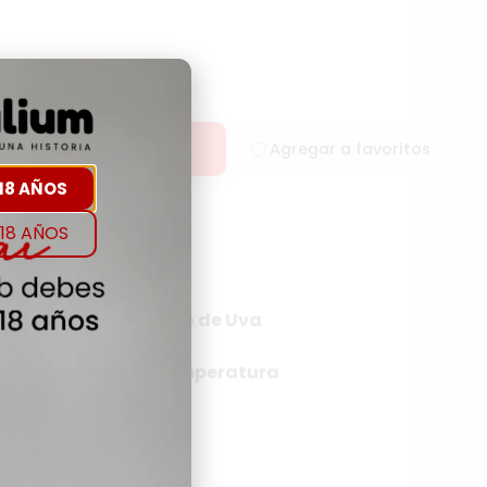
rar
Agregar a favoritos
18 AÑOS
18 AÑOS
rigen
Tipo de Uva
NA
Temperatura
NA