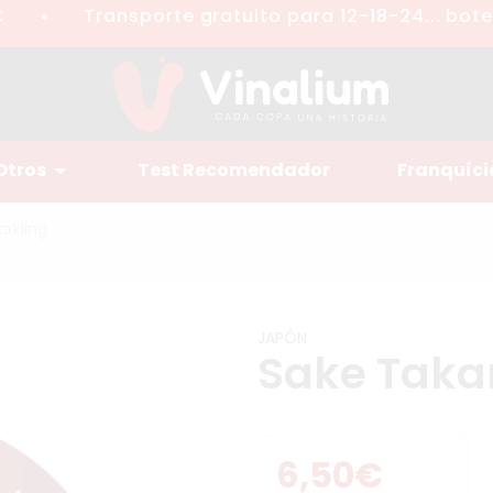
Transporte gratuito para 12-18-24... botell
●
Otros
Test Recomendador
Franquíci
rkling
JAPÓN
Sake Takar
6,50
€