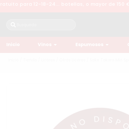
tuito para 12-18-24... botellas, o mayor de 150 €
Inicio
Vinos
Espumosos
Inicio
/
Tienda
/
Licores
/
Otros Licores
/ Sake Takara Mio Spa