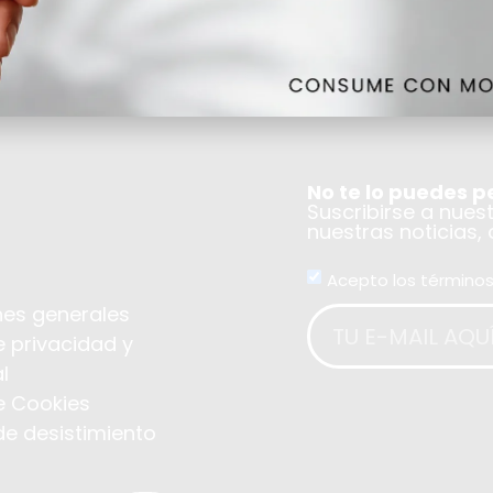
No te lo puedes p
Suscribirse a nues
nuestras noticias,
Acepto los términos
es generales
e privacidad y
l
de Cookies
de desistimiento