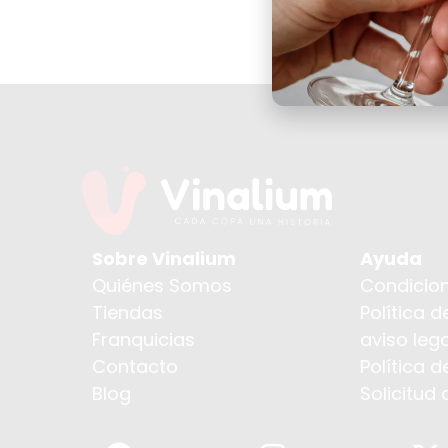
Sobre Vinalium
Ayuda
Quiénes Somos
Condicion
Tiendas
Política d
Franquicias
aviso lega
Contacto
Política 
Blog
Solicitud 