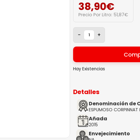
38,90
€
Precio Por Litro:
51,87
€
-
+
Comp
Hay Existencias
Detalles
Denominación de O
ESPUMOSO CORPINNAT 
Añada
2015
Envejecimiento
NA