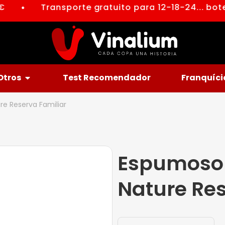
Transporte gratuito para 12-18-24... botel
●
Otros
Test Recomendador
Franquíci
e Reserva Familiar
Espumoso 
Nature Res