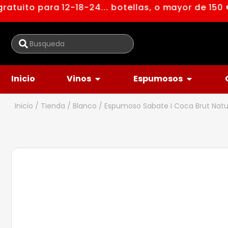
tuito para 12-18-24... botellas, o mayor de 150 €
Inicio
Vinos
Espumosos
Inicio
/
Tienda
/
Blanco
/ Espumoso Sabate I Coca Brut Natur