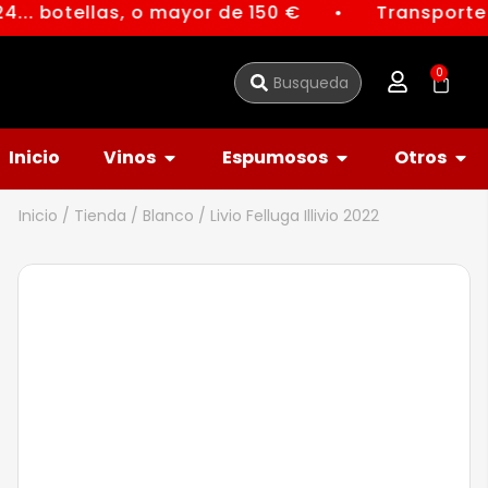
4... botellas, o mayor de 150 €
Transporte 
●
0
Inicio
Vinos
Espumosos
Otros
Inicio
/
Tienda
/
Blanco
/ Livio Felluga Illivio 2022