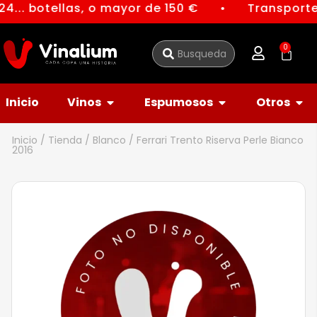
4... botellas, o mayor de 150 €
Transporte 
●
0
Inicio
Vinos
Espumosos
Otros
Inicio
/
Tienda
/
Blanco
/ Ferrari Trento Riserva Perle Bianco
2016