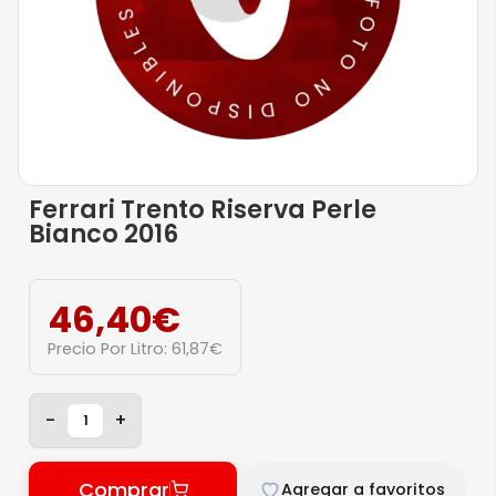
Ferrari Trento Riserva Perle
Bianco 2016
46,40
€
Precio Por Litro:
61,87
€
-
+
Comprar
Agregar a favoritos