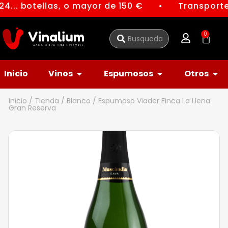
4... botellas, o mayor de 150 €
Transporte 
●
0
Inicio
Vinos
Espumosos
Otros
Inicio
/
Tienda
/
Blanco
/ Espumoso Viader Finca La Llena
Gran Reserva