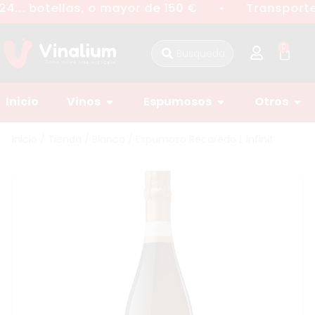
4... botellas, o mayor de 150 €
Transporte 
●
0
Inicio
Vinos
Espumosos
Otros
Inicio
/
Tienda
/
Blanco
/ Espumoso Recaredo L Infinit