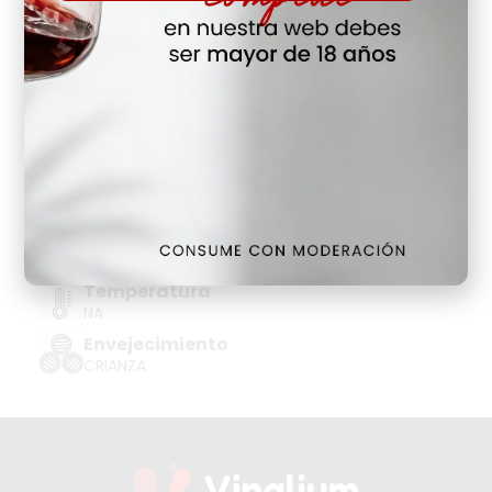
Hay Existencias
Detalles
Denominación de Origen
ESPUMOSO CORPINNAT B.NATURE
Tipo de Uva
NA
Añada
2023
Temperatura
NA
Envejecimiento
CRIANZA