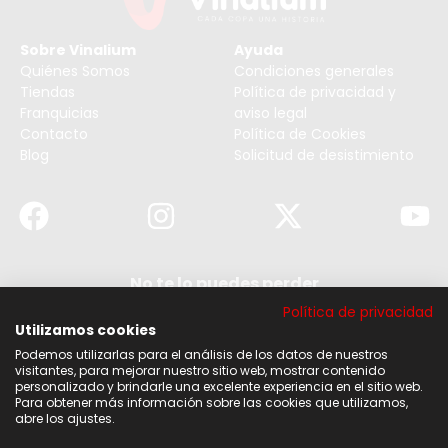
Sobre Vinalium
Ayuda
Quiénes Somos
Condiciones generales
Tiendas
Política de privacidad y
Franquicias
aviso legal
Contacto
Política de Cookies
Blog
Solicitud de desistimiento
No te lo puedes perder
Suscribirse a nuestra newsletter y no te pierdas
Política de privacidad
ninguna de nuestras noticias, ofertas y
descuentos.
Utilizamos cookies
Podemos utilizarlas para el análisis de los datos de nuestros
Acepto los términos y condiciones
visitantes, para mejorar nuestro sitio web, mostrar contenido
personalizado y brindarle una excelente experiencia en el sitio web.
Para obtener más información sobre las cookies que utilizamos,
Suscribirse
abre los ajustes.