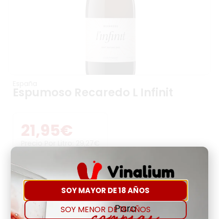
España
Espumoso Recaredo L Infinit
21,95
€
Precio Por Litro:
29,27
€
-
+
SOY MAYOR DE 18 AÑOS
Comprar
Agregar a favoritos
SOY MENOR DE 18 AÑOS