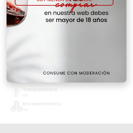
Comprar
Agregar a favoritos
Hay Existencias
Detalles
Denominación de Origen
ESCUMOS CLASSIC PENEDES BN
Tipo de Uva
PARELLADA, XAREL.LO
Añada
2024
Temperatura
NA
Envejecimiento
NA