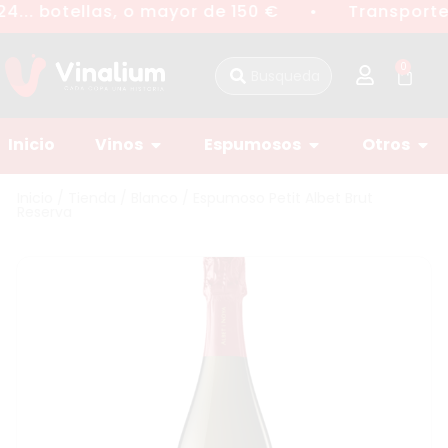
4... botellas, o mayor de 150 €
Transporte 
●
0
Inicio
Vinos
Espumosos
Otros
Inicio
/
Tienda
/
Blanco
/ Espumoso Petit Albet Brut
Reserva