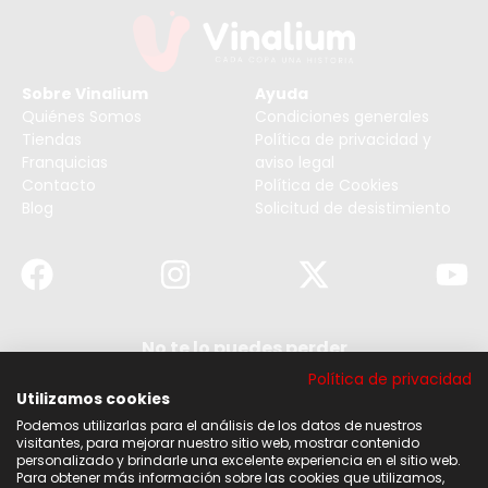
Sobre Vinalium
Ayuda
Quiénes Somos
Condiciones generales
Tiendas
Política de privacidad y
Franquicias
aviso legal
Contacto
Política de Cookies
Blog
Solicitud de desistimiento
No te lo puedes perder
Suscribirse a nuestra newsletter y no te pierdas
Política de privacidad
ninguna de nuestras noticias, ofertas y
descuentos.
Utilizamos cookies
Podemos utilizarlas para el análisis de los datos de nuestros
Acepto los términos y condiciones
visitantes, para mejorar nuestro sitio web, mostrar contenido
personalizado y brindarle una excelente experiencia en el sitio web.
Para obtener más información sobre las cookies que utilizamos,