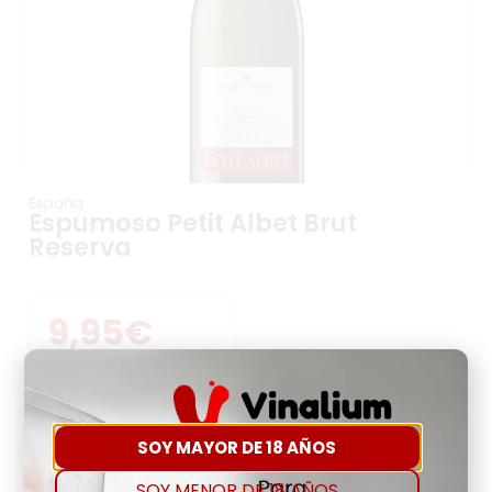
España
Espumoso Petit Albet Brut
Reserva
9,95
€
Precio Por Litro:
13,27
€
-
+
SOY MAYOR DE 18 AÑOS
SOY MENOR DE 18 AÑOS