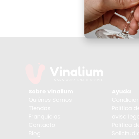
Sobre Vinalium
Ayuda
Quiénes Somos
Condicion
Tiendas
Política d
Franquicias
aviso lega
Contacto
Política 
Blog
Solicitud 