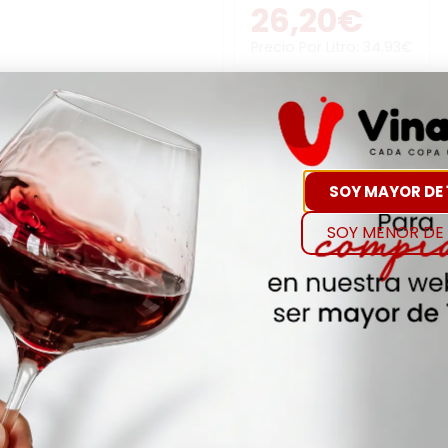
26,20
€
Precio Por Litro:
34,93
€
-
+
Comp
SOY MAYOR DE 
Hay Existencias
SOY MENOR DE 
Detalles
Denominación de O
ESPUMOSO CORPINNAT 
Añada
2019
Envejecimiento
NA