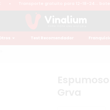
Transporte gratuito para 12-18-24... botell
●
Otros
Test Recomendador
Franquíci
va
Espumoso 
Grva