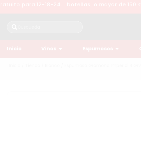
uito para 12-18-24... botellas, o mayor de 150 €
Inicio
Vinos
Espumosos
Inicio
/
Tienda
/
Blanco
/ Espumoso Gramona Imperial B Gr