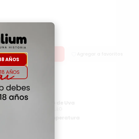
rar
Agregar a favoritos
18 AÑOS
18 AÑOS
rigen
Tipo de Uva
B.NATURE
XAREL.LO
Temperatura
NA