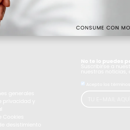
No te lo puedes p
Suscribirse a nues
nuestras noticias,
Acepto los términos
es generales
e privacidad y
l
de Cookies
de desistimiento