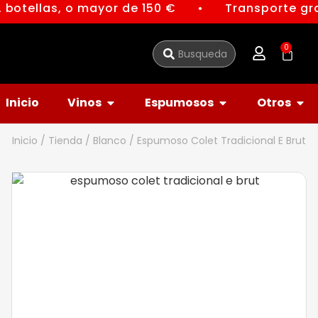
. botellas, o mayor de 150 €
Transporte gra
●
0
Inicio
Vinos
Espumosos
Otros
Inicio
/
Tienda
/
Blanco
/ Espumoso Colet Tradicional E Brut