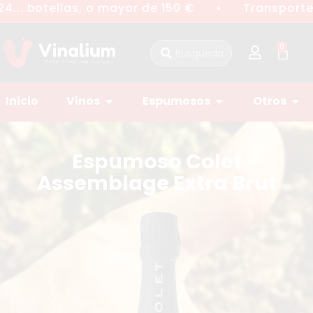
... botellas, o mayor de 150 €
Transporte 
●
0
Inicio
Vinos
Espumosos
Otros
Espumoso Colet
Assemblage Extra Brut