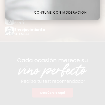
PINOT NOIR
Añada
2018
Temperatura
6º a 8º
Envejecimiento
30 Meses