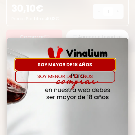
30,10
€
-
+
Precio Por Litro:
40,13
€
Comprar
Agregar a favoritos
Hay Existencias
SOY MAYOR DE 18 AÑOS
Nota del Sommelier
El esfuerzo, la constancia, el respeto a la
SOY MENOR DE 18 AÑOS
naturaleza y el trabajo en equipo son sus pilares
básicos y lo que distingue a este espumoso del
resto.
Detalles
Denominación de Origen
ESCUMOS CLASSIC PENEDES BN
Tipo de Uva