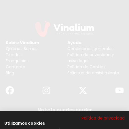
Sobre Vinalium
Ayuda
Quiénes Somos
Condiciones generales
Tiendas
Política de privacidad y
Franquicias
aviso legal
Contacto
Política de Cookies
Blog
Solicitud de desistimiento
No te lo puedes perder
Suscribirse a nuestra newsletter y no te pierdas
Política de privacidad
ninguna de nuestras noticias, ofertas y
descuentos.
Utilizamos cookies