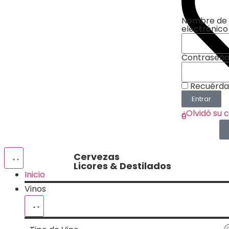
Nombre de 
electrónico
Contraseñ
Recuérd
Entrar
Favoritos
¿Olvidó su 
0
Cervezas
Licores & Destilados
Inicio
Vinos