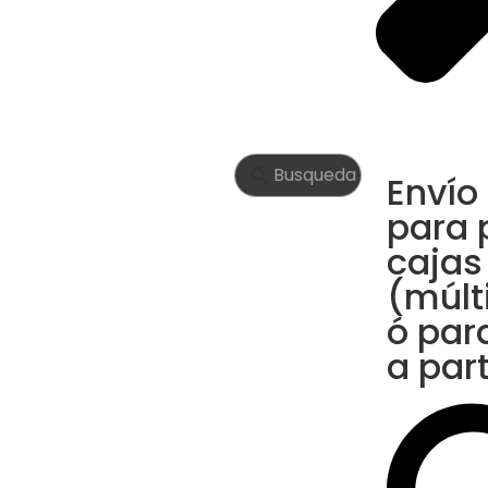
Envío
para 
cajas
(múlt
ó par
a par