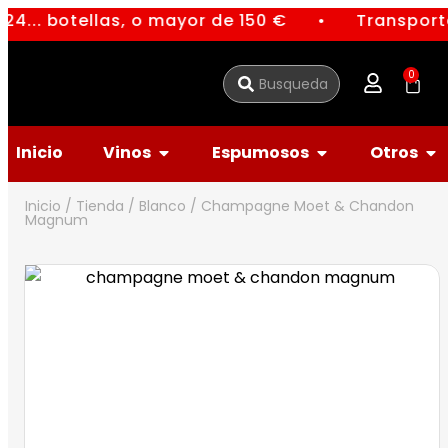
24... botellas, o mayor de 150 €
Transporte
●
0
Inicio
Vinos
Espumosos
Otros
Inicio
/
Tienda
/
Blanco
/ Champagne Moet & Chandon
Magnum