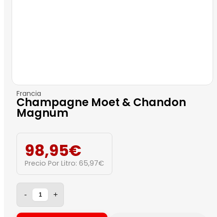
Francia
Champagne Moet & Chandon
Magnum
98,95
€
Precio Por Litro:
65,97
€
-
+