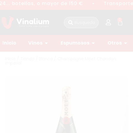
4... botellas, o mayor de 150 €
Transporte 
●
0
Inicio
Vinos
Espumosos
Otros
Inicio
/
Tienda
/
Blanco
/ Champagne Moet Chandon
Imperial