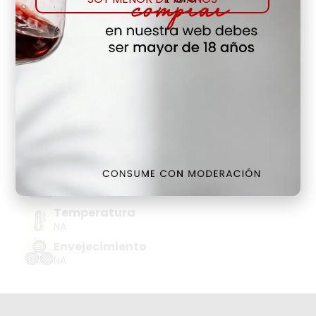
Comprar
Agregar a favoritos
Hay Existencias
Detalles
Denominación de Origen
CHAMPAGNE
Tipo de Uva
NA
Añada
NA
Temperatura
NA
Envejecimiento
NA