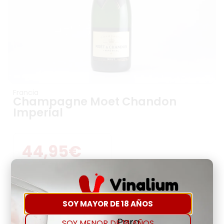
Francia
Champagne Moet Chandon
Imperial
44,95
€
Precio Por Litro:
59,93
€
-
+
SOY MAYOR DE 18 AÑOS
SOY MENOR DE 18 AÑOS