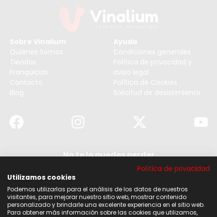
Sobre Vinalium
Ayuda
Quiénes Somos
Condiciones generales
Tiendas
Política de privacidad y
Franquicias
aviso legal
Contacto
Política de Cookies
Blog
Solicitud de desistimiento
No te lo puedes perder
Suscribirse a nuestra newsletter y no te pierdas
Política de privacidad
ninguna de nuestras noticias, ofertas y
descuentos.
Utilizamos cookies
Podemos utilizarlas para el análisis de los datos de nuestros
Acepto los términos y condiciones
visitantes, para mejorar nuestro sitio web, mostrar contenido
personalizado y brindarle una excelente experiencia en el sitio web.
Para obtener más información sobre las cookies que utilizamos,