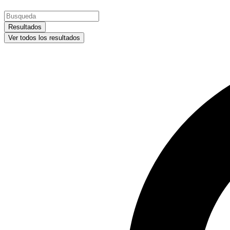
Resultados
Ver todos los resultados