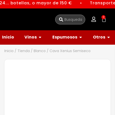
4... botellas, o mayor de 150 €
Transporte 
●
0
Inicio
Vinos
Espumosos
Otros
Inicio
/
Tienda
/
Blanco
/ Cava Xenius Semiseco