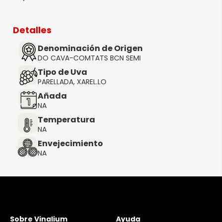
Detalles
Denominación de Origen
DO CAVA-COMTATS BCN SEMI
Tipo de Uva
PARELLADA, XAREL.LO
Añada
NA
Temperatura
NA
Envejecimiento
NA
Sobre Vinalium
Ayuda