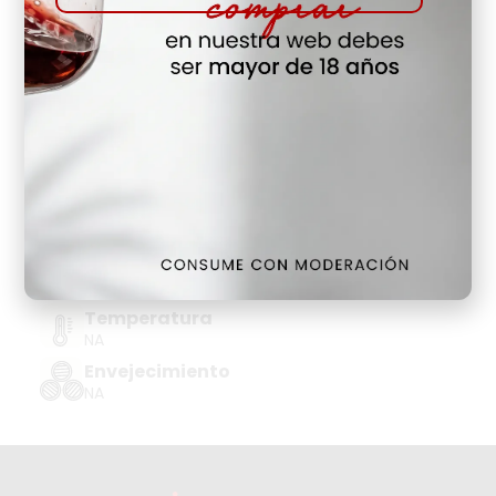
Hay Existencias
Detalles
Denominación de Origen
DO CAVA-COMTATS BCN BN
Tipo de Uva
NA
Añada
NA
Temperatura
NA
Envejecimiento
NA