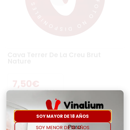
Cava Terrer De La Creu Brut
Nature
7,50
€
Precio Por Litro:
10,00
€
-
+
SOY MAYOR DE 18 AÑOS
SOY MENOR DE 18 AÑOS
Comprar
Agregar a favoritos