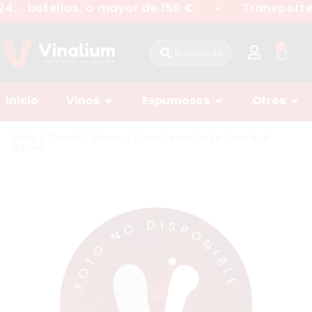
4... botellas, o mayor de 150 €
Transporte 
●
0
Inicio
Vinos
Espumosos
Otros
Inicio
/
Tienda
/
Blanco
/ Cava Terrer De La Creu Brut
Nature