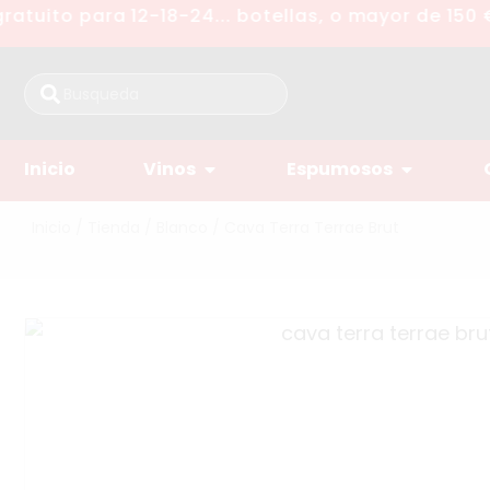
tuito para 12-18-24... botellas, o mayor de 150 €
Inicio
Vinos
Espumosos
Inicio
/
Tienda
/
Blanco
/ Cava Terra Terrae Brut