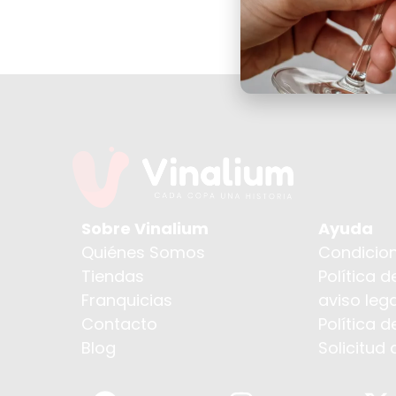
Sobre Vinalium
Ayuda
Quiénes Somos
Condicion
Tiendas
Política d
Franquicias
aviso lega
Contacto
Política 
Blog
Solicitud 