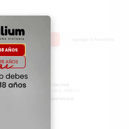
rar
Agregar a favoritos
18 AÑOS
18 AÑOS
rigen
Tipo de Uva
N BRUT
PARELLADA, XAREL.LO
Temperatura
NA