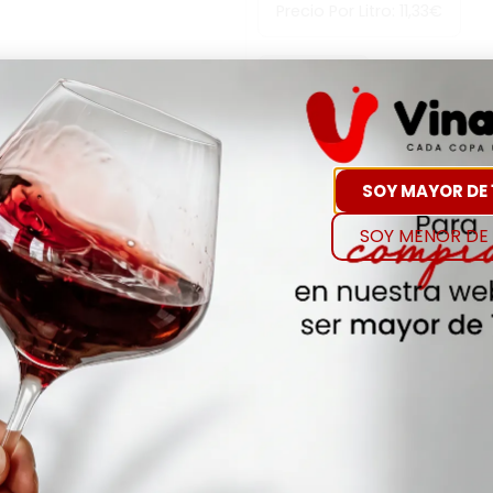
Precio Por Litro:
11,33
€
-
+
Comp
SOY MAYOR DE 
Hay Existencias
SOY MENOR DE 
Detalles
Denominación de O
DO CAVA-COMTATS BC
Añada
NA
Envejecimiento
Joven