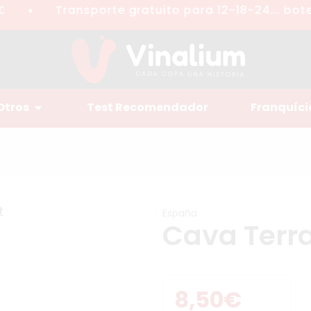
Transporte gratuito para 12-18-24... botel
●
Otros
Test Recomendador
Franquíci
España
Cava Terra
8,50
€