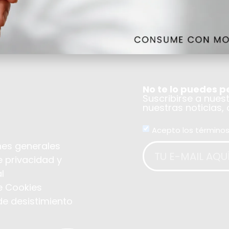
No te lo puedes p
Suscribirse a nues
nuestras noticias,
Acepto los términos
es generales
e privacidad y
l
de Cookies
de desistimiento