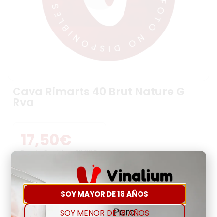
Cava Rimarts 40 Brut Nature G
Rva
17,50
€
Precio Por Litro:
23,33
€
-
+
SOY MAYOR DE 18 AÑOS
SOY MENOR DE 18 AÑOS
Comprar
Agregar a favoritos