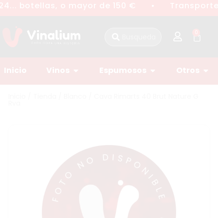
4... botellas, o mayor de 150 €
Transporte 
●
0
Inicio
Vinos
Espumosos
Otros
Inicio
/
Tienda
/
Blanco
/ Cava Rimarts 40 Brut Nature G
Rva