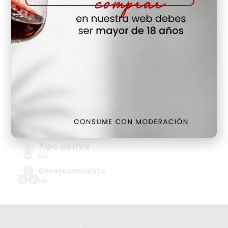
Hay Existencias
Detalles
Denominación de Origen
DO CAVA-COMTATS BCN BN
Tipo de Uva
CHARDONNAY, PARELLADA, VIURA, XAREL.LO
Añada
2020
Tipo de Uva
NA
Envejecimiento
NA