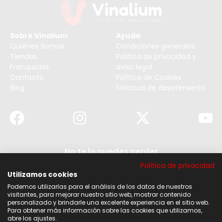
Sobre Vinalium
Ayuda
Quiénes Somos
Condiciones generales
Tiendas
Política de privacidad y
Franquicias
aviso legal
Contacto
Política de Cookies
Blog
Solicitud de desistimiento
No te lo puedes perder
Suscribirse a nuestra newsletter y no te pierdas
Política de privacidad
ninguna de nuestras noticias, ofertas y
descuentos.
Utilizamos cookies
Podemos utilizarlas para el análisis de los datos de nuestros
Acepto los términos y condiciones
visitantes, para mejorar nuestro sitio web, mostrar contenido
personalizado y brindarle una excelente experiencia en el sitio web.
Para obtener más información sobre las cookies que utilizamos,
Suscribirse
abre los ajustes.