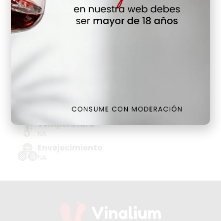
Hay Existencias
Detalles
Denominación de Origen
DO CAVA-COMTATS BCN BN
Tipo de Uva
CHARDONNAY, PARELLADA, XAREL.LO
Añada
2023
Temperatura
NA
Envejecimiento
NA