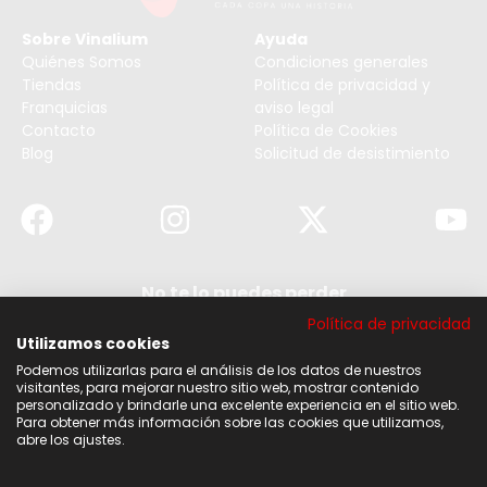
Sobre Vinalium
Ayuda
Quiénes Somos
Condiciones generales
Tiendas
Política de privacidad y
Franquicias
aviso legal
Contacto
Política de Cookies
Blog
Solicitud de desistimiento
No te lo puedes perder
Suscribirse a nuestra newsletter y no te pierdas
Política de privacidad
ninguna de nuestras noticias, ofertas y
descuentos.
Utilizamos cookies
Podemos utilizarlas para el análisis de los datos de nuestros
Acepto los términos y condiciones
visitantes, para mejorar nuestro sitio web, mostrar contenido
personalizado y brindarle una excelente experiencia en el sitio web.
Para obtener más información sobre las cookies que utilizamos,
Suscribirse
abre los ajustes.