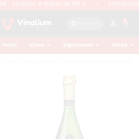
4... botellas, o mayor de 150 €
Transporte 
●
0
Inicio
Vinos
Espumosos
Otros
Inicio
/
Tienda
/
Blanco
/ Cava Perelada Cuvee Especial Bn