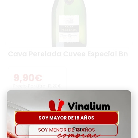
Cava Perelada Cuvee Especial Bn
9,90
€
Precio Por Litro:
13,20
€
-
+
SOY MAYOR DE 18 AÑOS
Comprar
Agregar a favoritos
SOY MENOR DE 18 AÑOS