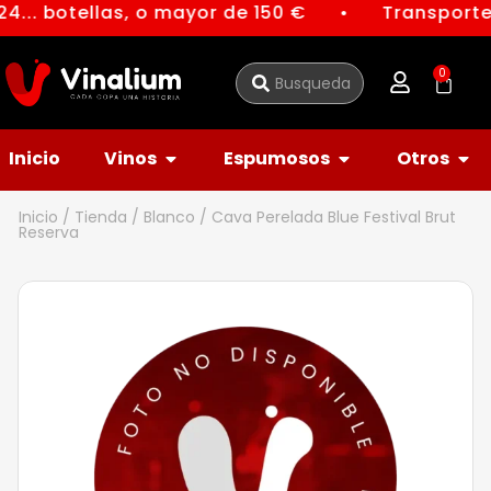
4... botellas, o mayor de 150 €
Transporte 
●
0
Inicio
Vinos
Espumosos
Otros
Inicio
/
Tienda
/
Blanco
/ Cava Perelada Blue Festival Brut
Reserva