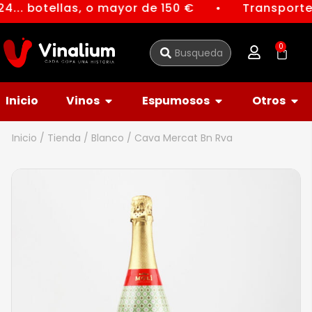
4... botellas, o mayor de 150 €
Transporte 
●
0
Inicio
Vinos
Espumosos
Otros
Inicio
/
Tienda
/
Blanco
/ Cava Mercat Bn Rva