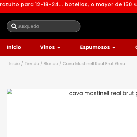
tuito para 12-18-24... botellas, o mayor de 150 €
Inicio
Vinos
Espumosos
Inicio
/
Tienda
/
Blanco
/ Cava Mastinell Real Brut Grva