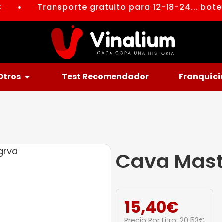
Transporte gratuito para 12-18-24... botel
●
Otros
Test Recomendador
Franquíci
Cava Masti
15,40
€
Precio Por Litro:
20,53
€