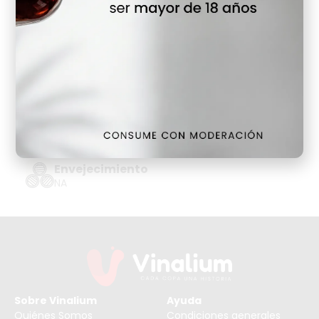
Detalles
Denominación de Origen
ESPUMOSO CORPINNAT B.NATURE
Tipo de Uva
PARELLADA, XAREL.LO
Añada
2016
Tipo de Uva
NA
Envejecimiento
NA
Sobre Vinalium
Ayuda
Quiénes Somos
Condiciones generales