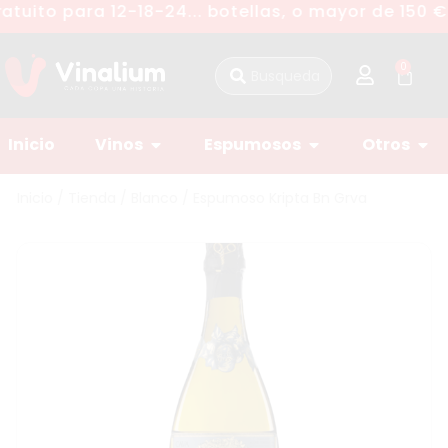
atuito para 12-18-24... botellas, o mayor de 150 €
0
Inicio
Vinos
Espumosos
Otros
Inicio
/
Tienda
/
Blanco
/ Espumoso Kripta Bn Grva