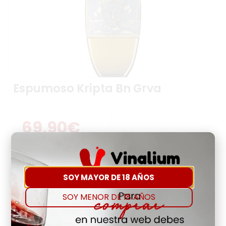
Espumoso Kripta Bn Grva
69,90
€
Precio Por Litro:
93,20
€
Ver Producto
Agregar a favoritos
SOY MAYOR DE 18 AÑOS
SOY MENOR DE 18 AÑOS
Sin Existencias