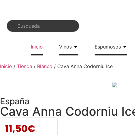
tuito para 12-18-24... botellas, o mayor de 150 €
Inicio
Vinos
Espumosos
Inicio
/
Tienda
/
Blanco
/ Cava Anna Codorniu Ice
España
Cava Anna Codorniu Ic
11,50
€