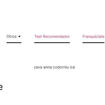
Transporte gratuito para 12-18-24... botel
●
Otros
Test Recomendador
Franquíciate
e